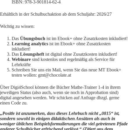
ISBN: 978-3-901814-62-4
Erhältlich in der Schulbuchaktion ab dem Schuljahr: 2026/27
Wichtig zu wissen:
Das
Übungsbuch
ist im Ebook+ ohne Zusatzkosten inkludiert!
Learning analytics
ist im Ebook+ ohne Zusatzkosten
inkludiert!
Das
Lösungsheft
ist digital ohne Zusatzkosten inkludiert!
Webinare
sind kostenlos und regelmäßig als Service für
Lehrkräfte
Schreiben Sie uns ein Mail, wenn Sie das neue MT Ebook+
testen wollen: gmt@chocolate.at
Über Digi4School können die Bücher Mathe-Trainer 1-4 in ihrem
jeweiligen Status (also auch, wenn sie noch in Approbation sind)
digital angesehen werden. Wir schicken auf Anfrage dbzgl. gerne
einen Code zu.
„Positiv ist anzumerken, dass dieses Lehrbuch nicht „0815“ ist,
sondern sowohl in einigen didaktischen Ansätzen als auch in
weniger üblichen Beispielsformulierungen die viel getretenen Pfade
anderer Schulbücher erfrischend verlässt.“ (Zitiert
aus dem